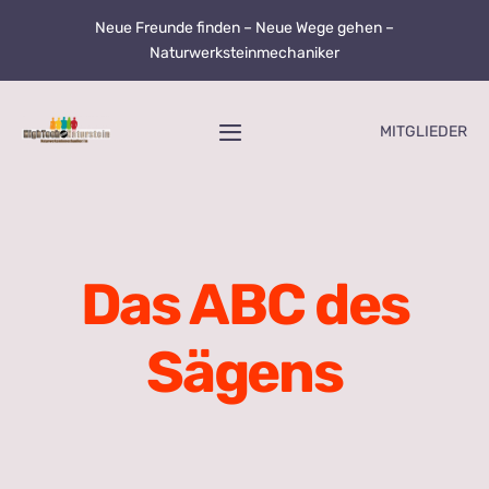
Zum
Neue Freunde finden – Neue Wege gehen –
Inhalt
Naturwerksteinmechaniker
springen
MITGLIEDER
Toggle
Navigation
Home
Über uns
Das ABC des
Ausbildungsinfos
Sägens
Ausbildungsbetriebe
Nachhaltigkeit