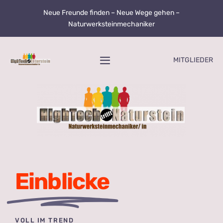
Zum
Neue Freunde finden – Neue Wege gehen –
Inhalt
Naturwerksteinmechaniker
springen
MITGLIEDER
Toggle
Navigation
Home
Über uns
Ausbildungsinfos
Einblicke
Ausbildungsbetriebe
Nachhaltigkeit
VOLL IM TREND