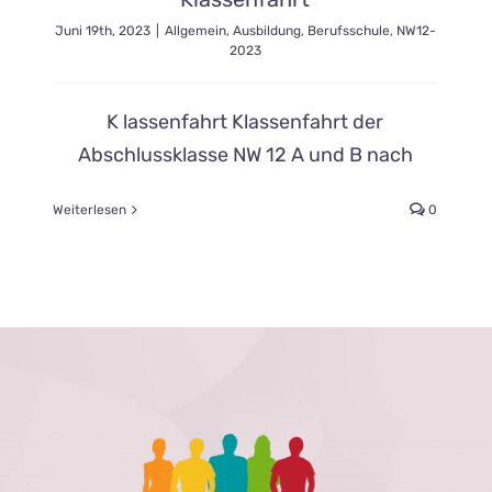
Juni 19th, 2023
|
Allgemein
,
Ausbildung
,
Berufsschule
,
NW12-
2023
K lassenfahrt Klassenfahrt der
Abschlussklasse NW 12 A und B nach
Weiterlesen
0